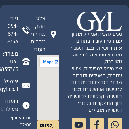
צלע
נייד:
ההר,
054-
מודיעין
574-
נעים להכיר, אני גיל מתווך
עם ניסיון עשיר בתחום
מכבים
6136
איתור ושיווק מבני תעשייה
רעות
משרד:
ומגרשי תעשייה לרכישה
03-
והשכרה,
אני מציע למפעלים, אנשי
6835365
עסקים, תאגידים וחברות
אימייל:
מבחר הזדמנויות עסקיות
gyl.co.il
לרכישת או השכרת מבני
תעשיה וקרקעות לתעשייה
שעות
תוך התמקדות באזורי
פעילות:
תעשייה מובילים.
יום ראשון:
07:00 –
לניווט