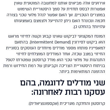
רועים אלה מביאים אותנו למחשבה המוטעית שאין
שרות לבסס תחזית על סמך היסטוריית השימוש
וצרים הטכניים. אך האם אפשר לנהל מלאי טכני בצורה
מה ונכונה? האם ניתן להתייעל ולצמצם באמצעותו
ויות? בהחלט כן.
ונח המקצועי לביקוש שאינו קבוע וקשה לחיזוי מראש
הוא ביקוש לסירוגין (Intermittent Demand). בהתאם
אפייניו פותחו מספר מודלים מיוחדים העוסקים בסוגיית
יזוי במצב שכזה. אחד המודלים המוצלחים לחיזוי
נהגות של מלאי טכני הוא מודל קרוסטון שמטרתו לטפל
יתוח היסטוריית הצריכה וקביעתן של רמת החידוש ורמת
זמנה המתאימות ביותר.
ני מודלים לדוגמה, בהם
סקנו רבות לאחרונה:
וסטון והחלקה מעריכית (אקספוננציאלית):