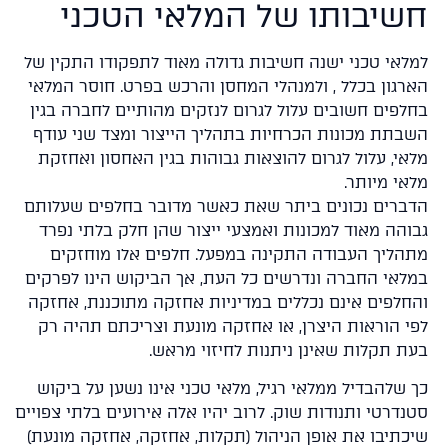
שיבותו של המלאי הטכני
לאי טכני ישנה חשיבות גדולה מאוד לתפקודו התקין של
רגון בכלל , ולמנהלי המחסן והרכש בפרט. חוסר המלאי
לפים חשובים עלול לגרום לנזקים מהותיים לחברה בגין
בתת מכונות הכרחיות בתהליך הייצור ומצד שני עודף
אי, עלול לגרום להוצאות גבוהות בגין האחסון ואחזקת
אי מיותר.
ברים נכונים ביתר שאת כאשר מדובר בחלפים שעלותם
והה מאוד למכונות ואמצעי ייצור שהן חלק בלתי נפרד
הליך העבודה התקינה במפעל. חלפים אלו מוחזקים
לאי החברה ונדרשים כל העת, אך הביקוש הינו לפרקים
חלפים אינם נכללים במדיניות אחזקה מתוכננת, אחזקה
י הוראות היצרן, או אחזקה מונעת וצריכתם תהיה רק
ת תקלות שאינן ניתנות לחיזוי מראש.
 שלהבדיל ממלאי רגיל, מלאי טכני אינו נשען על ביקוש
נדרטי ותנודות שוק. לרוב יהיו אלה אירועים בלתי צפויים
כתיבו את אופן הניהול (תקלות, אחזקה, אחזקה מונעת)