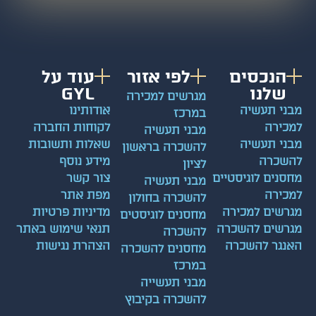
הנכסים
לפי אזור
עוד על
שלנו
GYL
מגרשים למכירה
ני תעשיה
אודותינו
במרכז
כירה
לקוחות החברה
מבני תעשיה
ני תעשיה
שאלות ותשובות
להשכרה בראשון
שכרה
מידע נוסף
לציון
סנים לוגיסטיים
צור קשר
מבני תעשיה
כירה
מפת אתר
להשכרה בחולון
רשים למכירה
מדיניות פרטיות
מחסנים לוגיסטים
רשים להשכרה
תנאי שימוש באתר
להשכרה
נגר להשכרה
הצהרת נגישות
מחסנים להשכרה
במרכז
מבני תעשייה
להשכרה בקיבוץ