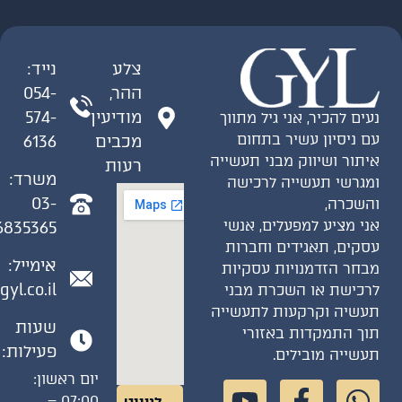
צלע
נייד:
ההר,
054-
מודיעין
574-
ים להכיר, אני גיל מתווך
 ניסיון עשיר בתחום
מכבים
6136
תור ושיווק מבני תעשייה
רעות
משרד:
גרשי תעשייה לרכישה
03-
שכרה,
י מציע למפעלים, אנשי
6835365
קים, תאגידים וחברות
אימייל:
חר הזדמנויות עסקיות
gil@gyl.co.il
כישת או השכרת מבני
שיה וקרקעות לתעשייה
שעות
ך התמקדות באזורי
פעילות:
שייה מובילים.
יום ראשון:
07:00 –