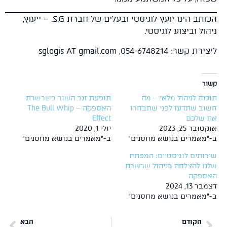
הכותב הינו יועץ לוגיסטי ובעלים של חברת S.G. – ייעוץ,
ול וביצוע לוגיסטי.
שר: 054-6748214, sglogis AT gmail.com
ר
נה לניהול מלאי – מה
תופעת זנב השור בשרשרת
וב שתדעו לפני שתבחרו
האספקה – The Bull Whip
 שלכם
Effect
ובר 25, 2023
יולי 1, 2020
"מאמרים בנושא מחסנים"
ב-"מאמרים בנושא מחסנים"
ותים לוגיסטיים: המפתח
נו להצלחה בניהול שרשרת
ספקה
 13, 2024
"מאמרים בנושא מחסנים"
הקודם
הבא