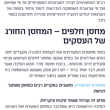
ים המתאימים לצרכי הארגונים הספציפיים על פי אפיונם
ל פי שרשרת האספקה הנדרשת. לימוד וניסוי בפועל של
יטות יכולים להוביל להתייעלות מהירה ולחיסכון כספי
ר.
חסן חלפים – המחסן החורג
ל העסקים
וד מחסנים המשרתים את לקוחות החברה מקבלים יחס
לם ושדרוגים על בסיס שוטף, מחסני חלפים לשימוש פנימי
בלים לרוב מהזנחה , בזבוז וחוסר סדר. תהא הסיבה אשר
א, דבר אחד ברור – לא ניתן עסק משגשג כשתופעה כזו
רחשת באין מפריע ממש בחצר האחורית.
סנים לוגיסטיים
נחשבים במקרים רבים כמחסן מאתגר
פול.
וע זה קורה? משתי סיבות עיקריות:
יבה הראשונה היא שמדובר במחסן המשרת את הארגון