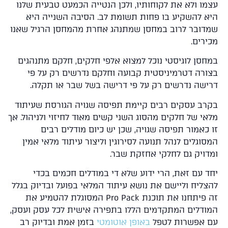
מו ולא את לקוחותיו, ולכן הנטייה הכמעט טבעית שלנו
א להשקיע בו פחות תשומת לב. הסיבה השנייה היא
דובר לרוב במחסן שמתנהג אחרת מהמחסן הרגיל שאנו
ירים.
חסן לוגיסטי נוכל למצוא אלפי חלקים, חלקם מתנהגים
ורה דטרמיניסטית קבועה וחלקם נדרשים רק על פי
ישה נדרשים רק על פי דרישה בשל שבר או תקלה.
רב עסקים רבים קיימת תפיסה שגויה הגורסת שעיתוד
אי של חלקים מהסוג השני קשים מאוד לחיזוי ולניהול. אך
 כאמור תפיסה שגויה, שכן יש כיום מודלים רבים
סוגלים לנהל תנועה לסירוגין וליצור עיתוד מלאי אמין
דויק גם לחלקי אחזקת שבר.
ד עם זאת, הרי ידוע שלא די במודלים חכמים בכדי
צליח וליישם את נושא עיתוד המלאי בפועל ובדיוק בגלל
זה פיתחנו את תוכנת Pro Pack המסוגלת להטמיע את
ודלים המתקדמים הללו בתפירה אישית לכל עסק ועסק,
 אפשרות לטפל
באופן אוטומטי
בזמן אמת ובדיוק רב