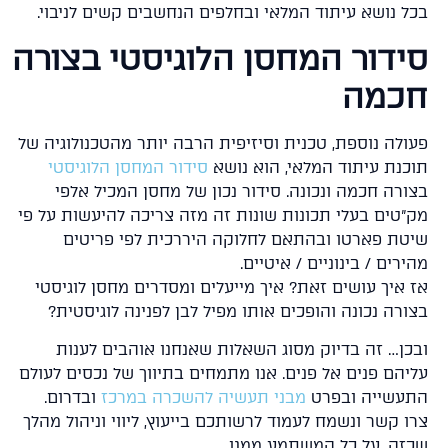
ל נושא עיתוד המלאי ובחלפים הנחשבים קשים לניבוי.
ידור המחסן הלוגיסטי בצורה
כמה
ולה נוספת, טכנית וסיזיפית הרבה יותר מהטכנולוגיה של
כנת עיתוד המלאי, הוא נושא
סידור המחסן הלוגיסטי
ורה חכמה ונכונה. סידור נכון של מחסן המכיל אלפי
"טים בעלי תכונות שונות זה מזה צריכה להיעשות על פי
טת פארטו ובהתאם לחלוקה היררכית לפי פריטים
רים / בינוניים / איטיים.
 איך עושים זאת? איך מייעלים ומסדרים מחסן לוגיסטי
ורה נכונה והופכים אותו מפיל לבן לפנינה לוגיסטית?
כן… זה בדיוק מסוג השאלות שאנחנו אוהבים לענות
יהם פנים אל פנים. אנו מתמחים בתיווך של נכסים לעולם
עשייה ובפרט
מבני תעשיה להשכרה במרכז
ובדרום.
ו קשר ונשמח לעמוד לרשותכם בייעוץ, ליווי וניהול מהלך
זה, על כל המשתמע ממנו.