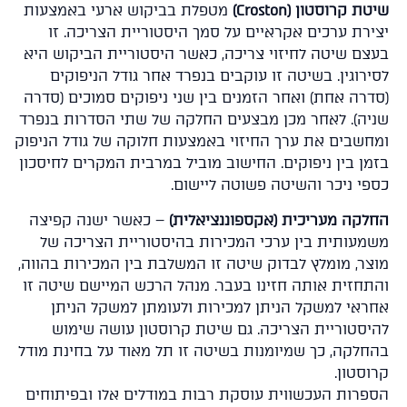
ת קרוסטון (Croston)
מטפלת בביקוש ארעי באמצעות
ירת ערכים אקראיים על סמך היסטוריית הצריכה. זו
צם שיטה לחיזוי צריכה, כאשר היסטוריית הביקוש היא
ירוגין. בשיטה זו עוקבים בנפרד אחר גודל הניפוקים
דרה אחת) ואחר הזמנים בין שני ניפוקים סמוכים (סדרה
יה). לאחר מכן מבצעים החלקה של שתי הסדרות בנפרד
חשבים את ערך החיזוי באמצעות חלוקה של גודל הניפוק
מן בין ניפוקים. החישוב מוביל במרבית המקרים לחיסכון
פי ניכר והשיטה פשוטה ליישום.
לקה מעריכית (אקספוננציאלית)
– כאשר ישנה קפיצה
מעותית בין ערכי המכירות בהיסטוריית הצריכה של
צר, מומלץ לבדוק שיטה זו המשלבת בין המכירות בהווה,
תחזית אותה חזינו בעבר. מנהל הרכש המיישם שיטה זו
ראי למשקל הניתן למכירות ולעומתן למשקל הניתן
יסטוריית הצריכה. גם שיטת קרוסטון עושה שימוש
חלקה, כך שמיומנות בשיטה זו תל מאוד על בחינת מודל
וסטון.
פרות העכשווית עוסקת רבות במודלים אלו ובפיתוחים