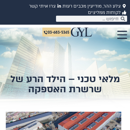
לע ההר, מודיעין מכבים רעות
צרו איתי קשר
קוחות ממליצים
03-683-5365
מלאי טכני – הילד הרע של
שרשרת האספקה