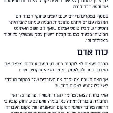
ן צריך להתכונן לאפשרות שזה יקרה ולא להיות מופתעים
 וכאשר זה קורה.
וסף, במקרים נדירים ישנם יזמים שחוקי הבניה הם
לצה עבורם ויחרגו מתוכניות הבניה שניתנו להם היתר
והסיכוי שיקבלו טופס אכלוס שואף ל 0 ושוב האלמנט
יטוחי בבעיה כמו גם קבלת רישיון עסק שמשליך על זכיה
רזים וכו'.
וח אדם
בה פעמים לא לוקחים בחשבון הגעת עובדים. מצאת את
בנה המושלם לעסק במחיר הכי אטרקטיבי שיש.
 האם חשבת מה יקרה אם העובדים שלך במקום הנוכחי
 יוכלו להגיע למקום החדש?
לי בחרת לצאת מהעיר לאזור תעשייה פריפריאלי ואין
בורה ציבורית זמינה כמו בעיר? שים לב שהחוק קובע כי
ישה מעובד לשינוי המיקום הגיאוגרפי של מקום העבודה