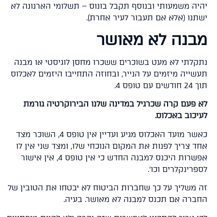
יה משמעותי ובנוסף תקבל בונוס – תשלומי הארנונה לא
תנו (אלא אם תעבור לעיר אחרת).
בנה לא מאושר
קלתי לא מעט בשוכרים ששכרו מחסן לוגיסטי או מבנה
שייה מיזמים על הנייר, ובחוזה התחייבו היזמים לאכלוס
ם עם טופס 4.
 פעם קרה שכרגיל במדינה שלנו הבירוקרטיה גורמת
יכוב באכלוס.
כאשר מועד האכלוס מגיע ועדיין אין טופס 4, השוכר מצד
ד צריך לפנות את המקום הנוכחי שלו, ומצד שני אין לו
אפשרות היכנס למבנה החדש כי אין טופס 4, אין אישור
רינקלרים וכו'.
 משליך על כך שחברות הביטוח לא יבטחו את הטובין של
ברה אם תכנס למבנה לא מאושר. בעיה.