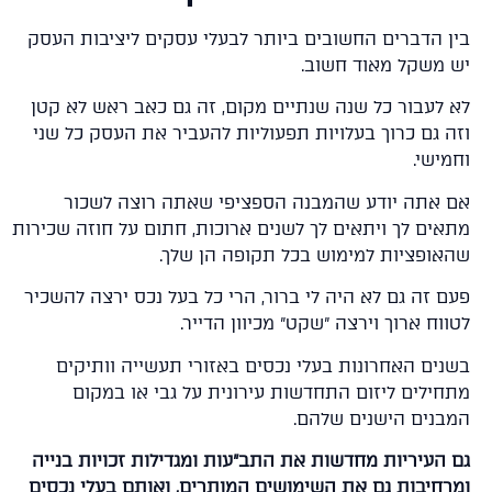
ן הדברים החשובים ביותר לבעלי עסקים ליציבות העסק
 משקל מאוד חשוב.
 לעבור כל שנה שנתיים מקום, זה גם כאב ראש לא קטן
ה גם כרוך בעלויות תפעוליות להעביר את העסק כל שני
ישי.
 אתה יודע שהמבנה הספציפי שאתה רוצה לשכור
אים לך ויתאים לך לשנים ארוכות, חתום על חוזה שכירות
אופציות למימוש בכל תקופה הן שלך.
ם זה גם לא היה לי ברור, הרי כל בעל נכס ירצה להשכיר
וח ארוך וירצה "שקט" מכיוון הדייר.
נים האחרונות בעלי נכסים באזורי תעשייה וותיקים
חילים ליזום התחדשות עירונית על גבי או במקום
בנים הישנים שלהם.
 העיריות מחדשות את התב"עות ומגדילות זכויות בנייה
רחיבות גם את השימושים המותרים, ואותם בעלי נכסים