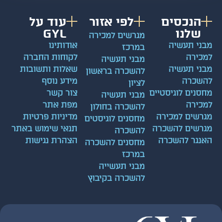
הנכסים
לפי אזור
עוד על
שלנו
GYL
מגרשים למכירה
ני תעשיה
אודותינו
במרכז
כירה
לקוחות החברה
מבני תעשיה
ני תעשיה
שאלות ותשובות
להשכרה בראשון
שכרה
מידע נוסף
לציון
סנים לוגיסטיים
צור קשר
מבני תעשיה
כירה
מפת אתר
להשכרה בחולון
רשים למכירה
מדיניות פרטיות
מחסנים לוגיסטים
רשים להשכרה
תנאי שימוש באתר
להשכרה
נגר להשכרה
הצהרת נגישות
מחסנים להשכרה
במרכז
מבני תעשייה
להשכרה בקיבוץ