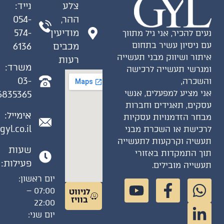
צלע
נייד:
ההר,
054-
מודיעין
574-
ים להכיר, אני גיל מתווך
 ניסיון עשיר בתחום
מכבים
6136
תור ושיווק מבני תעשייה
רעות
משרד:
גרשי תעשייה לרכישה
03-
שכרה,
י מציע למפעלים, אנשי
6835365
קים, תאגידים וחברות
אימייל:
חר הזדמנויות עסקיות
gil@gyl.co.il
כישת או השכרת מבני
שיה וקרקעות לתעשייה
שעות
ך התמקדות באזורי
פעילות:
שייה מובילים.
יום ראשון:
07:00 –
לניווט
בוויז
22:00
יום שני: