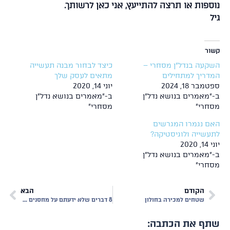
ספות או תרצה להתייעץ, אני כאן לרשותך.
ר
עה בנדל"ן מסחרי –
כיצד לבחור מבנה תעשייה
ריך למתחילים
מתאים לעסק שלך
בר 18, 2024
יוני 14, 2020
מאמרים בנושא נדל"ן
ב-"מאמרים בנושא נדל"ן
חרי"
מסחרי"
ם נגמרו המגרשים
שייה ולוגיסטיקה?
2020
מאמרים בנושא נדל"ן
חרי"
הקודם
הבא
שטחים למכירה בחולון
8 דברים שלא ידעתם על מחסנים לוגיסטיים
ף את הכתבה: