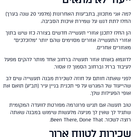
למה אני מתכוון, בתב"עות האחרונות (מלפני 20 שנה בערך)
לו לתת דגש על שמירת איכות הסביבה.
 החלו לתכנן אזורי תעשייה חדשים בצורה כזו שיש בתוך
ורי התעשייה אזורים מסוימים שהם יותר "מלוכלכים"
זורים אחרים.
וגמא באותו אזור תעשיה ברחוב אחד מותר להקים מפעל
יבוד ברזל וברחוב הסמוך לו אסור.
ני שאתה חותם על חוזה לשכירת מבנה תעשייה שים לב
ייעוד של המגרש על פי תכנית בניין עיר (תב"ע) תואם את
פי הפעילות שלך.
ב תעשה אם תגיש פרוגרמה מפורטת לוועדה המקומית
גיד לך שאין לך מניעה מלעשות שימוש במבנה שאתה
שכור. Been There, Done That.
כירות לטווח ארוך