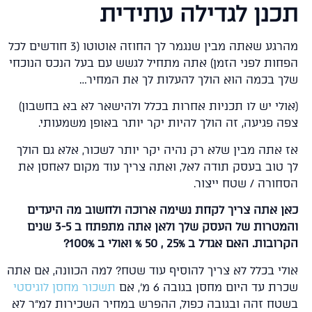
כנן לגדילה עתידית
מהרגע שאתה מבין שנגמר לך החוזה אוטוטו (3 חודשים לכל
חות לפני הזמן) אתה מתחיל לגשש עם בעל הנכס הנוכחי
ך בכמה הוא הולך להעלות לך את המחיר…
ולי יש לו תכניות אחרות בכלל ולהישאר לא בא בחשבון)
ה פגיעה, זה הולך להיות יקר יותר באופן משמעותי.
 אתה מבין שלא רק נהיה יקר יותר לשכור, אלא גם הולך
 טוב בעסק תודה לאל, ואתה צריך עוד מקום לאחסן את
חורה / שטח ייצור.
ן אתה צריך לקחת נשימה ארוכה ולחשוב מה היעדים
והמטרות של העסק שלך ולאן אתה מתפתח ב 3-5 שנים
ות. האם אגדל ב 25% , 50 % ואולי ב 100%?
לי בכלל לא צריך להוסיף עוד שטח? למה הכוונה, אם אתה
ת עד היום מחסן בגובה 6 מ', אם
תשכור מחסן לוגיסטי
טח זהה ובגובה כפול, ההפרש במחיר השכירות למ"ר לא