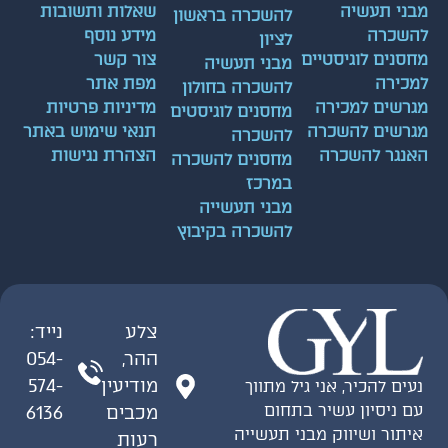
ני תעשיה
שאלות ותשובות
להשכרה בראשון
שכרה
מידע נוסף
לציון
סנים לוגיסטיים
צור קשר
מבני תעשיה
כירה
מפת אתר
להשכרה בחולון
רשים למכירה
מדיניות פרטיות
מחסנים לוגיסטים
רשים להשכרה
תנאי שימוש באתר
להשכרה
נגר להשכרה
הצהרת נגישות
מחסנים להשכרה
במרכז
מבני תעשייה
להשכרה בקיבוץ
צלע
נייד:
ההר,
054-
מודיעין
574-
ים להכיר, אני גיל מתווך
 ניסיון עשיר בתחום
מכבים
6136
תור ושיווק מבני תעשייה
רעות