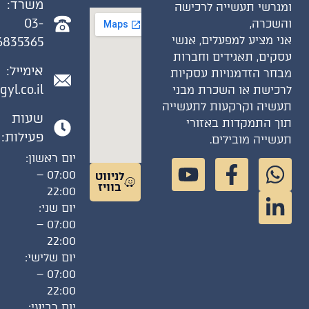
משרד:
גרשי תעשייה לרכישה
03-
שכרה,
י מציע למפעלים, אנשי
6835365
קים, תאגידים וחברות
אימייל:
חר הזדמנויות עסקיות
gil@gyl.co.il
כישת או השכרת מבני
שיה וקרקעות לתעשייה
שעות
ך התמקדות באזורי
פעילות:
שייה מובילים.
יום ראשון:
07:00 –
לניווט
בוויז
22:00
יום שני:
07:00 –
22:00
יום שלישי:
07:00 –
22:00
יום רביעי: