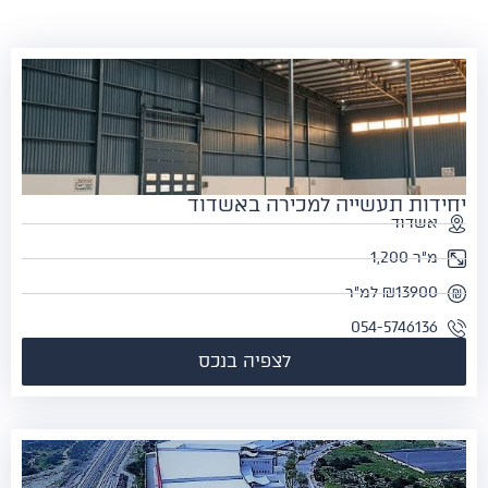
ידות תעשייה למכירה באשדוד
אשדוד
מ"ר 1,200
₪13900 למ"ר
054-5746136
לצפיה בנכס