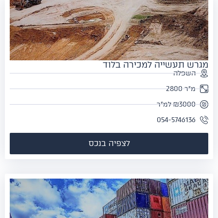
רש תעשייה למכירה בלוד
השפלה
מ"ר 2800
₪3000 למ"ר
054-5746136
לצפיה בנכס