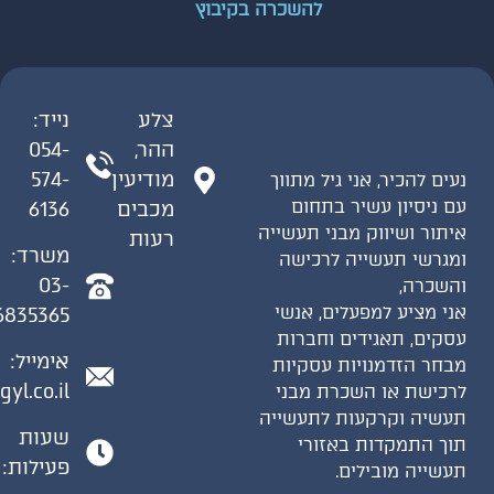
להשכרה בקיבוץ
צלע
נייד:
ההר,
054-
מודיעין
574-
ים להכיר, אני גיל מתווך
 ניסיון עשיר בתחום
מכבים
6136
תור ושיווק מבני תעשייה
רעות
משרד:
גרשי תעשייה לרכישה
03-
שכרה,
י מציע למפעלים, אנשי
6835365
קים, תאגידים וחברות
אימייל:
חר הזדמנויות עסקיות
gil@gyl.co.il
כישת או השכרת מבני
שיה וקרקעות לתעשייה
שעות
ך התמקדות באזורי
פעילות:
שייה מובילים.