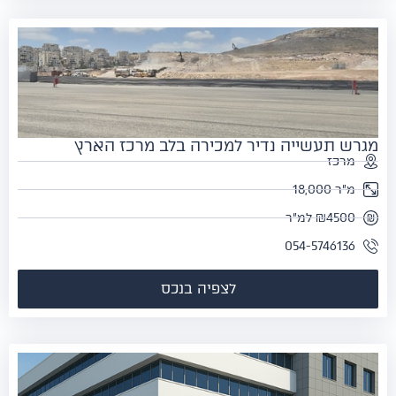
רש תעשייה נדיר למכירה בלב מרכז הארץ
מרכז
מ"ר 18,000
₪4500 למ"ר
054-5746136
לצפיה בנכס