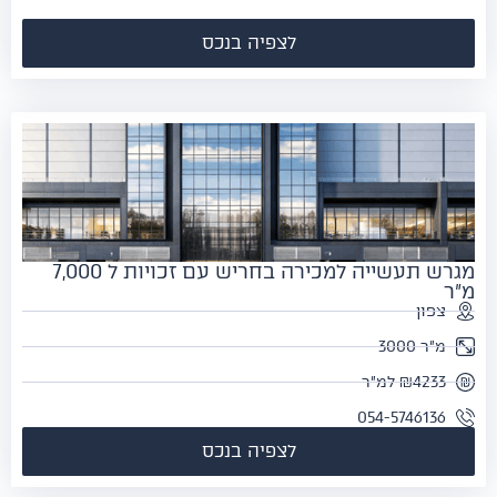
לצפיה בנכס
מגרש תעשייה למכירה בחריש עם זכויות ל 7,000
ר
צפון
מ"ר 3000
₪4233 למ"ר
054-5746136
לצפיה בנכס