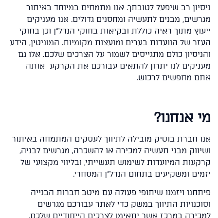
יון רב שיפעל לטובתך. אנו מתמחים במיוחד באיתור
שים, מבנים לתעשיה ומחסנים גדולים. אנו מעניקים
וץ מתוך ראיה כוללת ובקיאות בחוקי הנדל"ן וכן בחוקי
ר של הוועדות בערים ומועצות מקומיות. המוניטין, הידע
יסיון כולם מתגייסים לשמור על הצרכים שלכם. אלו גם
יקים לנו יתרון להתאים עבורכם את הקרקע אותה
 מחפשים לרכוש.
 אנחנו
?
 חברת בוטיק מובילה לתיווך לעסקים המתמחה באיתור
ווק מבני תעשיה למכירה או להשכרה, מגרשים לבניה,
עות המיועדות לשימוש תעשייתי, ובליווי מקצועי של
ים ומשקיעים בתחום הנדל"ן המסחרי.
חנו ויזמנו שיתופי פעולה עם מיטב חברות הבנייה
כנויות התיווך במשק כדי לאתר עבורכם מגרשים
ירה במרכז אשר יתאימו לצרכים הייחודיים שלכם.