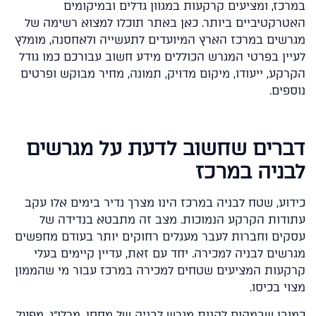
כז, ומציעים קרקעות במגוון גדלים ובמיקומים
רקטיביים ביותר. כאן באתר תוכלו למצוא רשימה של
שים במרכז הארץ המיועדים לתעשייה ולאחסנה, מומלץ
ין בפרטי המגרש הכוללים מידע חשוב עבורכם כמו גודל
קע, ייעודו, מיקום מדויק, תמונה, מחיר מבוקש ופרטים
פים.
רים שחשוב לדעת על מגרשים
ניה במרכז
וע, שטח לבניה במרכז הינו מצרך נדיר בימים אלו עקב
דות הקרקע הנמוכות. מצב זה מתבטא בנדידה של
ים וחברות לעבר מעגלים רחוקים יותר בעודם מחפשים
שים לבניה למכירה. יחד עם זאת, עדיין קיימים בעלי
עות המציעים שטחים למכירה במרכז עבור מי שהממון
י בכיסו.
בן שבמקום לקנות מגרש לבניה של מחסן, מרלו"ג, מפעל