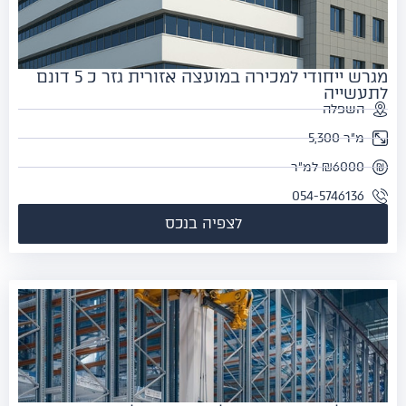
מגרש ייחודי למכירה במועצה אזורית גזר כ 5 דונם
עשייה
השפלה
מ"ר 5,300
₪6000 למ"ר
054-5746136
לצפיה בנכס