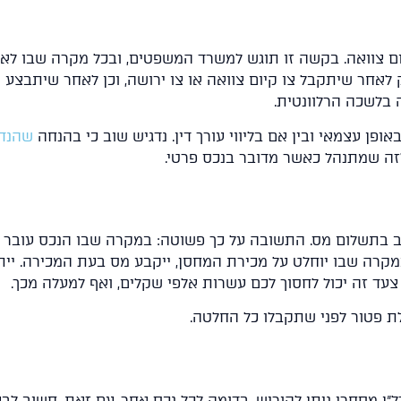
 צוואה. בקשה זו תוגש למשרד המשפטים, ובכל מקרה שבו לא
אחר שיתקבל צו קיום צוואה או צו ירושה, וכן לאחר שיתבצע
בלשכה הרלוונטית.
גרש למכירה באשקלון
10 טיפים למכור א
ן עצמאי ובין אם בליווי עורך דין. נדגיש שוב כי בהנחה
שהנדל
הבית שלכם בכסף 
זה שמתנהל כאשר מדובר בנכס פרטי.
להמשך קריאה
להמשך קריא
ב בתשלום מס. התשובה על כך פשוטה: במקרה שבו הנכס עובר
במקרה שבו יוחלט על מכירת המחסן, ייקבע מס בעת המכירה. יית
 צעד זה יכול לחסוך לכם עשרות אלפי שקלים, ואף למעלה מכך.
ת פטור לפני שתקבלו כל החלטה.
"ן מסחרי ניתן להוריש, בדומה לכל נכס אחר. עם זאת, חשוב לב