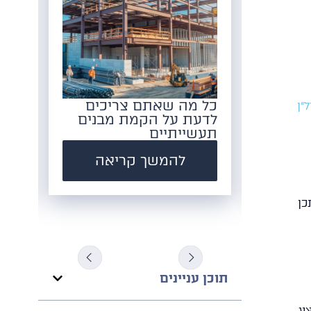
ת
כל מה שאתם צריכים
אי
"ן
גדול
לדעת על הקמת מבנים
למח
תעשייתיים
ה
להמשך קריאה
כן
תוכן עניינים
צע