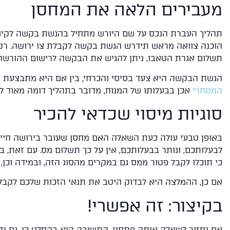
מעבירים הלאה את המחסן
תהליך העברת הנכס על שם היורש מתחיל בהגשת בקשה לקיום
הוכנה צוואה מראש תידרש הגשת בקשה לקבלת צו ירושה. רק ל
תשלום אגרת הטאבו, ניתן להגיש את הבקשה לרישום ההורשה 
מ
הגשת הבקשה היא צעד בסיסי והכרחי, בין אם היא מתבצעת באופ
המסחרי
אכן בבעלותו של המנוח, מדובר בתהליך דומה מאוד ל
סוגיות מיסוי שכדאי להכיר
באופן טבעי עולה כעת השאלה האם מחסן שעובר בירושה חיי
לבעלותכם, ונותר בבעלותכם, אין על כך תשלום מס. עם זאת, 
כי תוכלו לקבל פטור ממס גם במקרים מהסוג הזה, ובמידה וכן,
אם כן, ההמלצה היא לבדוק היטב את תנאי הזכות שלכם לקבל
בקיצור: זה אפשרי!
אם נחזור לשאלה איתה פתחנו, התשובה היא בהחלט כן. גם נדל