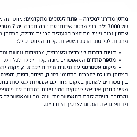
מחסן מודרני למכירה – פתח לעסקים מתקדמים:
מחסן זה מ
של
3000 מ"ר
, בנוי מבטון איכותי עם גובה תקרה של
7 מטרים
אחסון גבוה ויעיל. עם חצר תפעולית פרטית וגדולה, המחסן 
מרביות לכל סוגי הרכב ומשאיות קלות. המחסן כולל:
חניות רחבות
לעובדים ולאורחים, מבטיחות נגישות ונוחו
מספר פתחים
המאפשרים גישה קלה ויעילה לכל חלקי 
מיקום אסטרטגי
עם נגישות מיידית לכביש 6, מקנה יתרון לוגיסטי חשוב.
המחסן מושלם לחברות בתחומי
ביוטק
,
הייטק
,
דפוס
, ו
הפצה
,
בין משרדים לאחסון במקום אחד. עם אפשרות לגמישות בתכ
מציע פתרון אידיאלי לעסקים המעוניינים במתחם עם פוטנצ
והרחבה. כניסה לנכס תתאפשר עוד שנה, מה שמאפשר לך ל
ולהתאים את המקום לצרכיך הייחודיים.