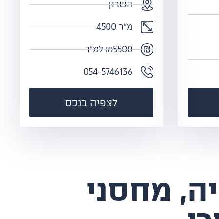
השרון
מ"ר 4500
₪5500 למ"ר
054-5746136
לצפיה בנכס
ה, מחסני