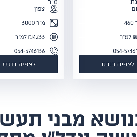
גת
מ"ר
ם
צפון
46
מ"ר 3000
מ"ר
₪4233 למ"ר
054-5746136
054-5746
לצפיה בנכס
לצפיה בנכס
נושא מבני תעשי