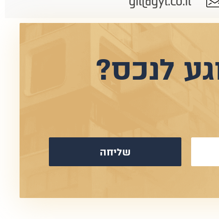
gil@gyl.co.il
גע לנכס?
שליחה