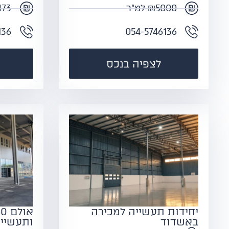
₪5000 למ"ר
₪9473
136
054-5746136
לצפיה בנכס
יחידות תעשייה למכירה
באשדוד
ותעשיי