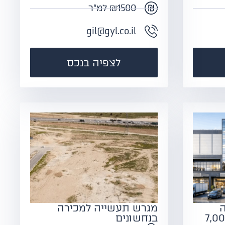
₪1500 למ"ר
gil@gyl.co.il
לצפיה בנכס
מגרש תעשייה למכירה
עם זכויות ל 7,000
בנחשונים