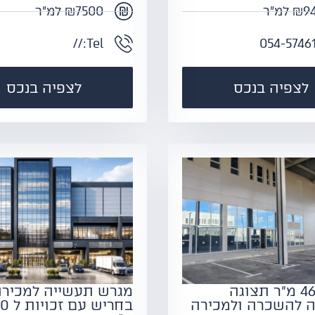
 למ"ר
₪7500 למ"ר
Tel://
054-5746
לצפיה בנכס
לצפיה בנכס
אולם 460 מ"ר תצוגה
מגרש תעשייה למכירה
ה להשכרה ולמכירה
בחריש 