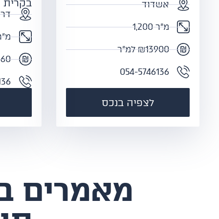
בקרית 
אשדוד
דרו
מ"ר 1,200
מ"ר 0
₪13900 למ"ר
₪60 ל
054-5746136
136
לצפיה בנכס
​מאמרים ב