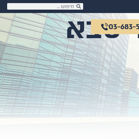
 סבא
03-683-