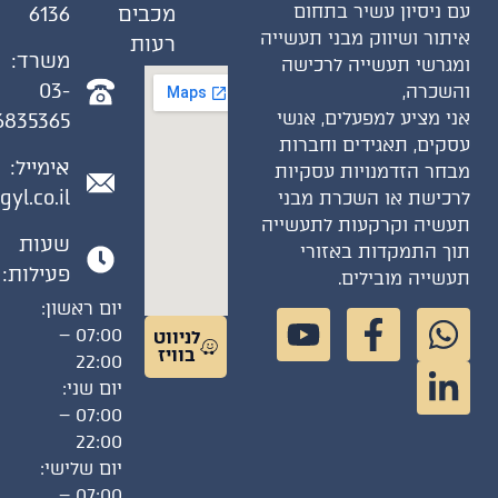
עם ניסיון עשיר בתחום
מכבים
6136
איתור ושיווק מבני תעשייה
רעות
משרד:
ומגרשי תעשייה לרכישה
03-
והשכרה,
אני מציע למפעלים, אנשי
6835365
עסקים, תאגידים וחברות
אימייל:
מבחר הזדמנויות עסקיות
gyl.co.il
לרכישת או השכרת מבני
תעשיה וקרקעות לתעשייה
שעות
תוך התמקדות באזורי
פעילות:
תעשייה מובילים.
יום ראשון:
07:00 –
לניווט
בוויז
22:00
יום שני:
07:00 –
22:00
יום שלישי:
07:00 –