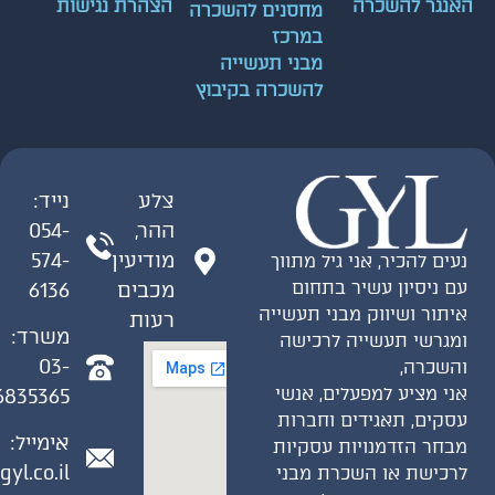
האנגר להשכרה
הצהרת נגישות
מחסנים להשכרה
במרכז
מבני תעשייה
להשכרה בקיבוץ
צלע
נייד:
ההר,
054-
מודיעין
574-
נעים להכיר, אני גיל מתווך
עם ניסיון עשיר בתחום
מכבים
6136
איתור ושיווק מבני תעשייה
רעות
משרד:
ומגרשי תעשייה לרכישה
03-
והשכרה,
אני מציע למפעלים, אנשי
6835365
עסקים, תאגידים וחברות
אימייל:
מבחר הזדמנויות עסקיות
gyl.co.il
לרכישת או השכרת מבני