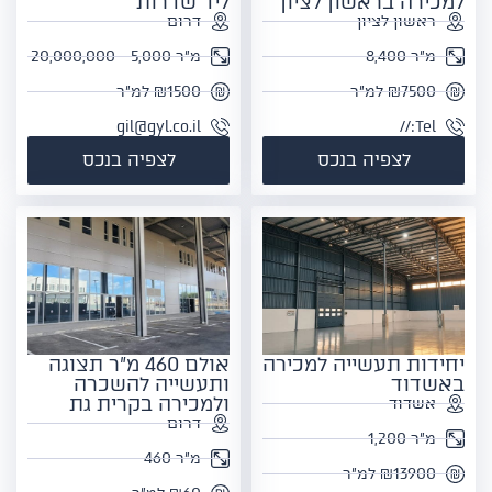
למכירה בראשון לציון
ליד שדרות
ראשון לציון
דרום
מ"ר 8,400
מ"ר 5,000 - 20,000,000
₪7500 למ"ר
₪1500 למ"ר
gil@gyl.co.il
Tel://
לצפיה בנכס
לצפיה בנכס
יחידות תעשייה למכירה
אולם 460 מ"ר תצוגה
באשדוד
ותעשייה להשכרה
ולמכירה בקרית גת
אשדוד
דרום
מ"ר 1,200
מ"ר 460
₪13900 למ"ר