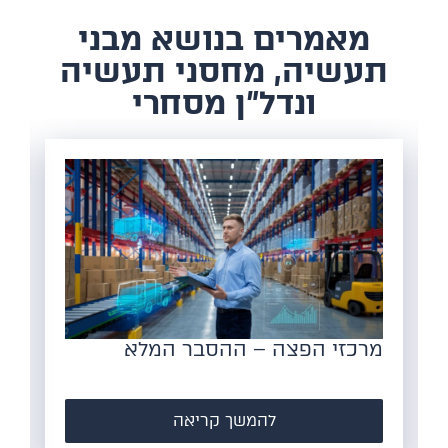
​מאמרים בנושא מבני
תעשיה, מחסני תעשיה
ונדל"ן מסחרי
 המלא
הצורך במחסנים לוגיסטיים מוד
– למה זה הזמן להשקיע?
ה
להמשך קריאה