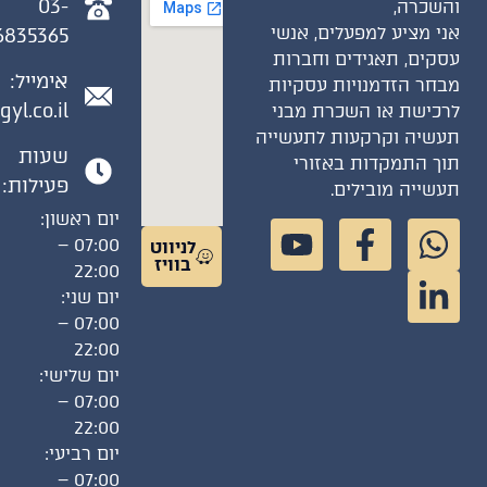
03-
והשכרה,
אני מציע למפעלים, אנשי
6835365
עסקים, תאגידים וחברות
אימייל:
מבחר הזדמנויות עסקיות
gyl.co.il
לרכישת או השכרת מבני
תעשיה וקרקעות לתעשייה
שעות
תוך התמקדות באזורי
פעילות:
תעשייה מובילים.
יום ראשון:
07:00 –
לניווט
בוויז
22:00
יום שני:
07:00 –
22:00
יום שלישי:
07:00 –
22:00
יום רביעי:
07:00 –