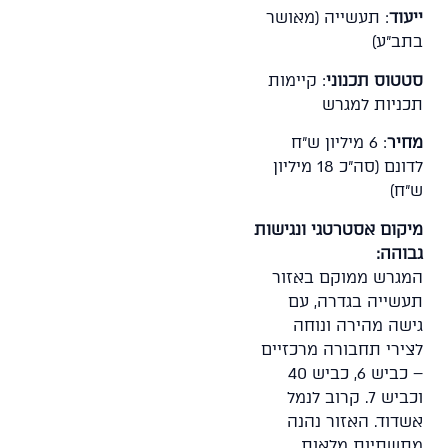
ייעוד
: תעשייה (מאושר
בתב"ע)
סטטוס תכנוני
: קיימות
תכניות למגרש
מחיר
: 6 מיליון ש"ח
לדונם (סה"כ 18 מיליון
ש"ח)
מיקום אסטרטגי ונגישות
גבוהה:
המגרש ממוקם באזור
תעשייה בגדרה, עם
גישה מהירה ונוחה
לצירי תחבורה מרכזיים
– כביש 6, כביש 40
וכביש 7. קרוב לנמל
אשדוד. האזור נהנה
מתשתיות מלאות,