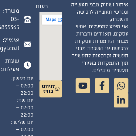
איתור ושיווק מבני תעשייה
רעות
משרד:
ומגרשי תעשייה לרכישה
03-
והשכרה,
אני מציע למפעלים, אנשי
6835365
עסקים, תאגידים וחברות
אימייל:
מבחר הזדמנויות עסקיות
gyl.co.il
לרכישת או השכרת מבני
תעשיה וקרקעות לתעשייה
שעות
תוך התמקדות באזורי
פעילות:
תעשייה מובילים.
יום ראשון:
07:00 –
לניווט
בוויז
22:00
יום שני:
07:00 –
22:00
יום שלישי:
07:00 –