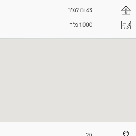
63 ₪ למ"ר
1,000 מ"ר
גיל