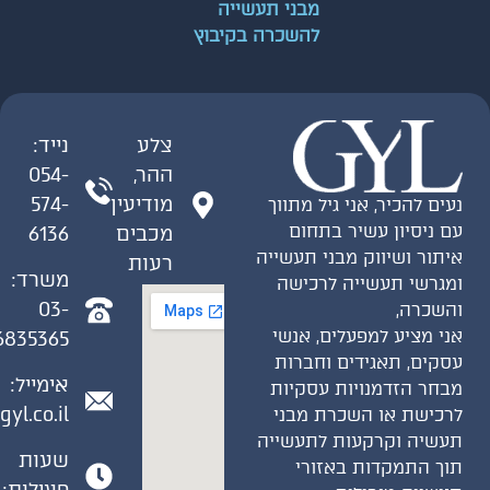
מבני תעשייה
להשכרה בקיבוץ
צלע
נייד:
ההר,
054-
מודיעין
574-
נעים להכיר, אני גיל מתווך
עם ניסיון עשיר בתחום
מכבים
6136
איתור ושיווק מבני תעשייה
רעות
משרד:
ומגרשי תעשייה לרכישה
03-
והשכרה,
אני מציע למפעלים, אנשי
6835365
עסקים, תאגידים וחברות
אימייל:
מבחר הזדמנויות עסקיות
gyl.co.il
לרכישת או השכרת מבני
תעשיה וקרקעות לתעשייה
שעות
תוך התמקדות באזורי