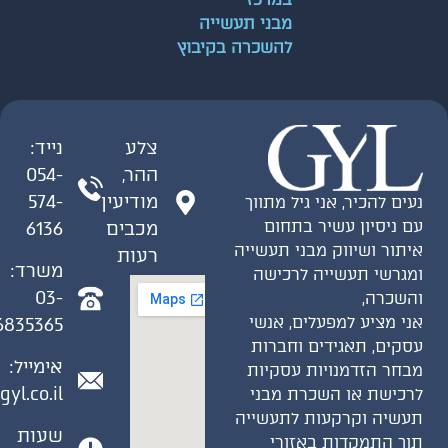
מבני תעשייה
להשכרה בקיבוץ
צלע
נייד:
ההר,
054-
מודיעין
574-
נעים להכיר, אני גיל מתווך
עם ניסיון עשיר בתחום
מכבים
6136
איתור ושיווק מבני תעשייה
רעות
משרד:
ומגרשי תעשייה לרכישה
03-
והשכרה,
אני מציע למפעלים, אנשי
6835365
עסקים, תאגידים וחברות
אימייל:
מבחר הזדמנויות עסקיות
gyl.co.il
לרכישת או השכרת מבני
תעשיה וקרקעות לתעשייה
שעות
תוך התמקדות באזורי