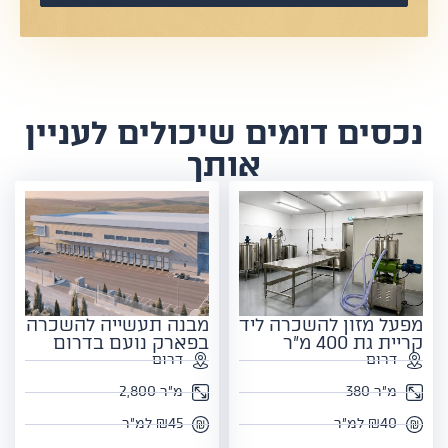
נכסים דומים שיכולים לעניין
אותך
מפעל מזון להשכרה ליד
מבנה תעשייה להשכרה
קריית גת 400 מ"ר
בפארק נועם בדרום
דרום
דרום
מ"ר 380
מ"ר 2,800
₪40 למ"ר
₪45 למ"ר