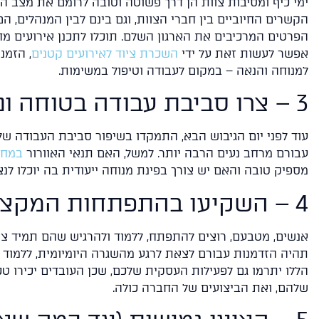
ימי כיף ומסיבות צוות הן דרך פשוטה וטובה לרומם את מצב ה
הקשרים החיוביים בין חברי הצוות, וגם בינם לבין המנהלים, 
הפרטים המרכיבים את הארגון השלם. תוכלו לתכנן אירועים מחוץ
אפשר לעשות זאת על ידי
השכרת ציוד לאירועים קטנים
, הזמנ
למנוחה והנאה – במקום לעבודה וטיפול במשימות.
3 – צרו סביבת עבודה בטוחה ונעימה
מ
עוד לפני יום הגיבוש הבא, התמקדו בשיפור סביבת העבודה של כ
עבורם מרחב נעים הרבה יותר. למשל, האם תנאי האוורור
במחס
מספיק טובה והאם יש צורך בפינת מנוחה ייעודית בה יוכלו ל
4 – השקיעו בהתפתחות המקצועית שלהם
אנשים, מטבעם, רוצים להתפתח, ללמוד ולהרגיש שהם תמיד צוע
תהיה הזדמנות עבורם לצאת לרגע מהשגרה היומיומית, ללמוד
הללו יתרמו גם לפעילות העסקית שלכם, שכן העובדים יכירו טכ
שלהם, ואת הביצועים של החברה כולה.