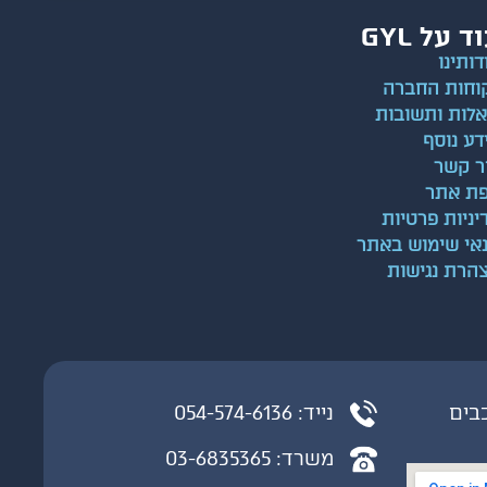
ד על GYL
דותינו
וחות החברה
לות ותשובות
דע נוסף
ר קשר
ת אתר
יניות פרטיות
אי שימוש באתר
הרת נגישות
כבים
נייד: 054-574-6136
משרד: 03-6835365