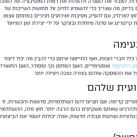
רוח, לשבור את השגרה ולהעלות את רמות המוטיבציה של העובד
הם בדיוק מה שצריך כדי להשפיע לחיוב על תחושת השייכות של
 למרלו"ג, וגם להפיק מסיבות ואירועים חגיגיים במתחם עצמו.
ת קייטרינג או סדנה מיוחדת ובעיקר על ידי יצירת זמן המיועד
גרש למכירה באשקלון
10 טיפים למכור א
הבית שלכם בכסף 
לל חברי הצוות, ואף התייעצו איתם כדי להבין מה יכול ליצור
ן הלוגיסטי
אופטימליים, האם המחסן נקי ומסודר, האם התאורה
להמשך קריאה
להמשך קריא
נצל את ההפסקה שלהם בצורה טובה ויעילה יותר.
דים קדימה. אם תציעו להם השתלמויות, סדנאות והכשרות, זו
 ולהרגיש שאתם משקיעים בהם הרבה יותר. חוץ מזה, ההשתלמוי
נולוגיות ושיטות עבודה חדשות, ואלה יכולות לשפר את הביצועי