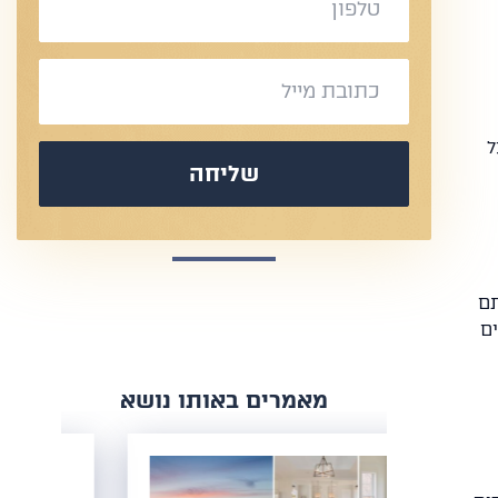
ל
שליחה
תם
ם
​מאמרים באותו נושא