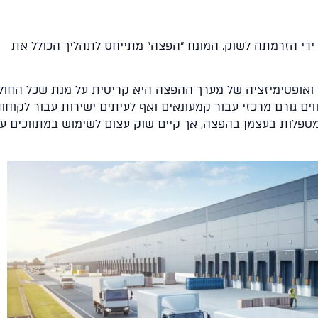
ידי הזרמתה לשוק. המונח "הפצה" מתייחס לתהליך הכולל את
ה ואופטימיזציה של מערך ההפצה היא קריטית על מנת שכל החול
8 טעויות נפוצות שכדאי
הצורך במחסנים
ים גורם מרכזי עבור קמעונאים ואף לעיתים ישירות עבור לקוחו
הימנע מהן לפני
לוגיסטיים מודרניים
 מטפלות בעצמן בהפצה, אך קיים שוק עצום לשימוש במתווכים ע
בוחרים מבנה תעשייה
למה זה הזמן להש
השכרה
להמשך קריאה
להמשך קריא