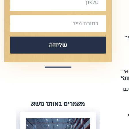
ך
שליחה
איך
ת?"
כם
​מאמרים באותו נושא