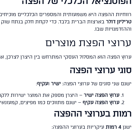
הפוטנציאל הכלכלי של הפצה
רווחיות ההפצה היא משמעותית והמספרים הכלכליים מוכיחים זאת: מדי שנה, כ-300,000 מפיצ
טריליון דולר
בארצות הברית בלבד. כדי לקחת חלק בנתח שוק ז
וההזדמנויות שבו.
ערוצי הפצת מוצרים
ערוץ הפצה הוא המסלול העסקי המתרחש בין היצרן לצרכן, או 
סוגי ערוצי הפצה
ישנם שני סוגים של ערוצי הפצה:
ישיר
ו
עקיף
:
ערוץ הפצה ישיר
– היצרן מספק את המוצר ישירות ללקוח
ערוץ הפצה עקיף
– ישנם מתווכים כמו מפיצים, קמעונאי
רמות בערוצי ההפצה
ישנן
4 רמות
עיקריות בערוצי ההפצה: