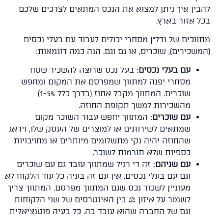
בין איך ניתן למצוא את הנכס המתאים לצרכים שלכם
ל אזור בארץ.
ווכים של נדל"ן מסחרי יכולים לעבוד עם בעלי נכסים
משכירים), שוכרים, או גם וגם. הנה כמה דוגמאות:
עם בעלי נכסים
: בעל נכס שרוצה להשכיר שטח
מסחרי יפנה למתווך שמפרסם את המקום ומחפש
שוכרים. המתווך מקבל אחוז (בדרך כלל 1-3%)
מהשכירות למשך תקופת החוזה.
עם שוכרים
: המתווך יחפש עבור השוכר מקום
שמתאים לשירותים או למוצרים של העסק שלו, וידאג
שהחוזה יהיה נקי מתשלומים מיותרים או מחויבויות
כספיות שלא תורמות לשוכר.
עם שניהם
: זה די רגיל שמתווך עובד גם עם שוכרים
וגם עם בעלי נכסים. אין עם זה בעיה כל עוד הלקוח לא
מעוניין לשכור נכס שגם המתווך מפרסם. המתווך צריך
לשמור על איזון ⚖️ בין האינטרסים של שני הלקוחות
וגם של החברה שהוא עובד בה. כל בעיה פוטנציאלית