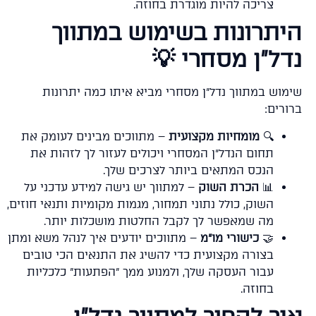
צריכה להיות מוגדרת בחוזה.
היתרונות בשימוש במתוו
נדל"ן מסחרי 
שימוש במתווך נדל"ן מסחרי מביא איתו כמה יתרונ
ברורי
– מתווכים מבינים לעומק את
מומחיות מקצועית
🔍
תחום הנדל"ן המסחרי ויכולים לעזור לך לזהות את
הנכס המתאים ביותר לצרכים שלך.
– למתווך יש גישה למידע עדכני על
הכרת השוק
📊
השוק, כולל נתוני תמחור, מגמות מקומיות ותנאי חוזים,
מה שמאפשר לך לקבל החלטות מושכלות יותר.
– מתווכים יודעים איך לנהל משא ומתן
כישורי מו"מ
🤝
בצורה מקצועית כדי להשיג את התנאים הכי טובים
עבור העסקה שלך, ולמנוע ממך "הפתעות" כלכליות
בחוזה.