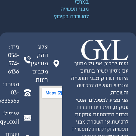
במרכז
מבני תעשייה
להשכרה בקיבוץ
צלע
נייד:
ההר,
054-
מודיעין
574-
ים להכיר, אני גיל מתווך
 ניסיון עשיר בתחום
מכבים
6136
תור ושיווק מבני תעשייה
רעות
משרד:
גרשי תעשייה לרכישה
03-
שכרה,
י מציע למפעלים, אנשי
6835365
קים, תאגידים וחברות
אימייל:
חר הזדמנויות עסקיות
gil@gyl.co.il
כישת או השכרת מבני
שיה וקרקעות לתעשייה
שעות