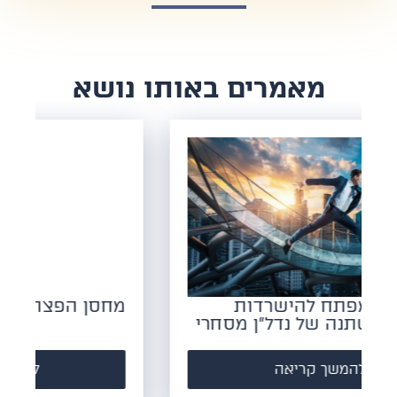
​מאמרים באותו נושא
מחסן הפצה: מה זה אומר
בית ק
ומהם
להמשך קריאה