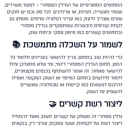
התחומים הספציפיים של הנדל"ן המסחרי – למשל משרדי
שטחי תעשייה, חנויות, או מרלו״גים. לכל סוג נכס יש חו
שונים שצריך לדעת, כמו ענייני רגולציה ומיסים. מומלץ
לקחת קורסים והכשרות שמתמקדים בנדל"ן מסח
ובתחומים קשורים כמו מימון עסקי וניתוח שו
לשמור על השכלה מתמשכת 
כדי להיות טוב בתחום, צריך להישאר בעניינים וללמוד 
הזמן. תחום הנדל"ן המסחרי דינמי, ומי שלא מתעדכן על
להישאר מאחור. זה אומר להשתתף בכנסים מקצועיי
ללמוד חידושים בתחום המיסוי או השוק המקומי, ואפי
להיכנס לנושאים כמו קיימות או טכנולוגיה שעשוי
להשפיע על השו
ליצור רשת קשרים 
נדל"ן מסחרי זה משחק של קשרים. חשוב מאוד להתח
ליצור רשת של לקוחות, אנשי עסקים, עורכי דין, בנקא