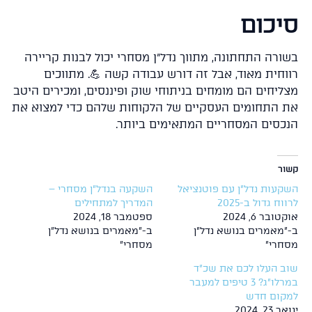
יכום
ורה התחתונה, מתווך נדל"ן מסחרי יכול לבנות קריירה
וחית מאוד, אבל זה דורש עבודה קשה 💪. מתווכים
ליחים הם מומחים בניתוחי שוק ופיננסים, ומכירים היטב
 התחומים העסקיים של הלקוחות שלהם כדי למצוא את
כסים המסחריים המתאימים ביותר.
ר
עות נדל"ן עם פוטנציאל
השקעה בנדל"ן מסחרי –
ח גדול ב-2025
המדריך למתחילים
ובר 6, 2024
ספטמבר 18, 2024
מאמרים בנושא נדל"ן
ב-"מאמרים בנושא נדל"ן
חרי"
מסחרי"
ב העלו לכם את שכ"ד
במרלו"ג? 3 טיפים למעבר
קום חדש
23, 2024