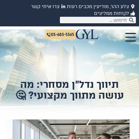
לע ההר, מודיעין מכבים רעות
צרו איתי קשר
קוחות ממליצים
03-683-5365
תיווך נדל"ן מסחרי: מה
עושה מתווך מקצועי? 🤔