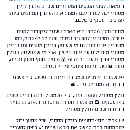
גמאות לסוגי הנכסים המסחריים שבהם מתווך נדל"ן
חרי יכול לעזור לכם למצוא את הפתרון המתאים ביותר
רכים העסקיים שלכם.
ווך נדל"ן מסחרי הוא האדם שעוזר ללקוחות לקנות,
כור, למכור או להשכיר נכסים שהם לא למגורים, כמו
דים או חנויות. גם מי שעוסק בנדל"ן מגורים וגם בנדל"ן
חרי מתחילים עם אותו רישיון, אבל מי שמתעסק בנדל"ן
חרי צריך לדעת הרבה על 💰 מיסים, חוקי תכנון ובנייה,
ני 📊 שוק, ניתוח פיננסי וניהול נכסים.
 שאנחנו אומרים שמכירת דירות זה פשוט, כן? פשוט
ות זה למגורים, וזהו. 🛋️
ל"ן מסחרי, לעומת זאת, יכול לשמש להרבה דברים שונים,
 עסקים, 🏥 מרפאות, חנויות, מחסנים וכאלה. גם בנייני
רות נחשבים לנדל"ן מסחרי.
 אפילו תתי-תחומים בנדל"ן מסחרי, שכל מתווך יכול
תמחות בהם. למשל, אם רופא שיניים 🦷 רוצה להעביר