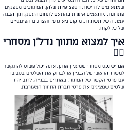
יוחדים של כל חברה ומסייעים להן למצוא נכסים
תאימים לדרישות הספציפיות שלהן. המתווכים מספקים
רונות מותאמים אישית בהתאם לתחום העסק, תוך הבנה
וקה של תשתיות, מיקום גיאוגרפי, והצרכים הפיננסיים
 כל לקוח.
יך למצוא מתווך נדל"ן מסחרי
🕵️
 יש נכס מסחרי שמעניין אותך, אתה יכול פשוט להתקשר
שרד הראשי של הבניין או לבדוק את השלטים בסביבה
 פרטי הקשר של המתווך. באתרים בבנייה, לרוב יהיו
טים שמציגים את פרטי חברת התיווך המעורבת.