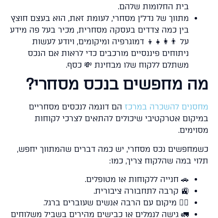
בית החלומות שלהם.
מתווך של נדל"ן מסחרי, לעומת זאת, הוא בעצם חוצץ
בין כמה צדדים בעסקה מסחרית, מכיר בעל פה מידע
על 👨‍👩‍👧‍👦 דמוגרפיה ומיקומים, ויודע לעשות
ניתוחים פיננסיים מורכבים כדי לראות אם הנכס
משתלם ללקוח שלו מבחינת 💸 כסף.
ה מחפשים בנכס מסחרי?
סנים להשכרה במרכז
הם דוגמה לנכסים מסחריים
יקום אטרקטיבי שיכולים להתאים לצרכי לקוחות
וימים.
מחפשים נכס מסחרי, יש כמה דברים שהמתווך יחפש,
וי במה שהלקוח צריך, כמו:
🚗 חנייה ללקוחות או מטופלים.
🚉 קרבה לתחבורה ציבורית.
🚶‍♂️ מיקום עם הרבה אנשים שעוברים ברגל.
🚛 גישה לנמלים או כבישים מהירים בשביל משלוחים