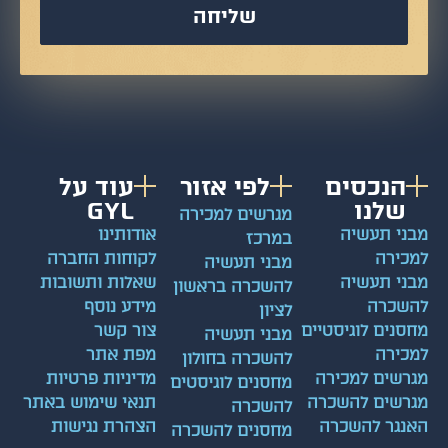
שליחה
הנכסים
לפי אזור
עוד על
שלנו
GYL
מגרשים למכירה
ני תעשיה
אודותינו
במרכז
כירה
לקוחות החברה
מבני תעשיה
ני תעשיה
שאלות ותשובות
להשכרה בראשון
שכרה
מידע נוסף
לציון
סנים לוגיסטיים
צור קשר
מבני תעשיה
כירה
מפת אתר
להשכרה בחולון
רשים למכירה
מדיניות פרטיות
מחסנים לוגיסטים
רשים להשכרה
תנאי שימוש באתר
להשכרה
נגר להשכרה
הצהרת נגישות
מחסנים להשכרה