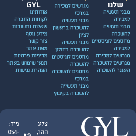
שלנו
GYL
מגרשים למכירה
ני תעשיה
אודותינו
במרכז
כירה
לקוחות החברה
מבני תעשיה
ני תעשיה
שאלות ותשובות
להשכרה בראשון
שכרה
מידע נוסף
לציון
סנים לוגיסטיים
צור קשר
מבני תעשיה
כירה
מפת אתר
להשכרה בחולון
רשים למכירה
מדיניות פרטיות
מחסנים לוגיסטים
רשים להשכרה
תנאי שימוש באתר
להשכרה
נגר להשכרה
הצהרת נגישות
מחסנים להשכרה
במרכז
מבני תעשייה
להשכרה בקיבוץ
צלע
נייד:
ההר,
054-