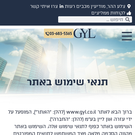
לע ההר, מודיעין מכבים רעות
צרו איתי קשר
קוחות ממליצים
03-683-5365
תנאי שימוש באתר
ברוך הבא לאתר www.gyl.co.il (להלן: "האתר"), המופעל על
עזרה און ליין בע״מ (להלן: "החברה").
מוש באתר כפוף לתנאי שימוש אלה. השימוש באתר
וה הסכמה מלאה מצד המשתמש לתנאים המפורטים