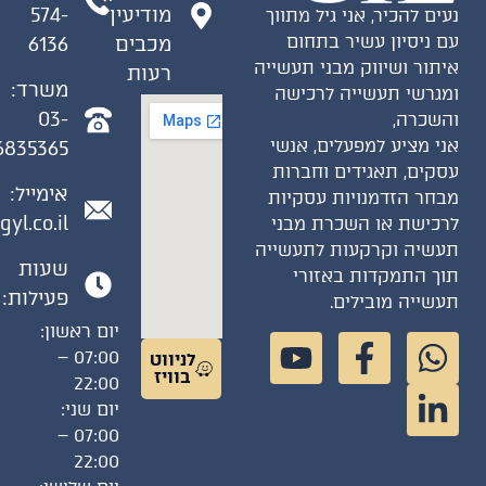
מודיעין
574-
ים להכיר, אני גיל מתווך
 ניסיון עשיר בתחום
מכבים
6136
תור ושיווק מבני תעשייה
רעות
משרד:
גרשי תעשייה לרכישה
03-
שכרה,
י מציע למפעלים, אנשי
6835365
קים, תאגידים וחברות
אימייל:
חר הזדמנויות עסקיות
gil@gyl.co.il
כישת או השכרת מבני
שיה וקרקעות לתעשייה
שעות
ך התמקדות באזורי
פעילות:
שייה מובילים.
יום ראשון:
07:00 –
לניווט
בוויז
22:00
יום שני:
07:00 –
22:00