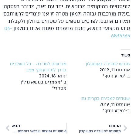
גיסטיים במיקומים מבוקשים. יחד עם זאת, מדובר בעסקה
לת מורכבות גבוהה ולמען מטרה זו אנו עומדים לרשותכם
לווים אתכם. לפרטים נוספים על שטחים בחולון ולקבלת
וע מקצועי בנושא, הנכם מוזמנים לפנות אלינו בטלפון
03-
.
68353
ר
רש למכירה באשקלון
מגרשים למכירה – כל השלבים
ט 11, 2019
בדרך לנכס עסקי מניב
מידע נוסף"
ינואר 18, 2024
ב-"מאמרים בנושא נדל"ן
מסחרי"
חים למכירה בקרית גת
ט 11, 2019
מידע נוסף"
הקודם
הבא
מחסנים להשכרה באשקלון
8 טעויות נפוצות שכדאי להימנע מהן לפני שבוחרים מבנה תעשייה להשכרה