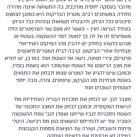
ובר בעסקה יחסית מורכבת, בה התשואה איננה מהירה
לויה במשתנים רבים. מטרת הבדיקות היא כמובן לצמצם
כונים ככל הניתן, ולהבטיח תשואות גבוהות ככל הניתן
תיד הנראה לעין – כאשר לא פעם שני הפרמטרים הללו
פיעים זה על זה. כך למשל, לפני ההשקעה בשטח או
רש כלשהו בחולון יש להבין מהו המיקום האידיאלי
חינת אזורי הביקוש, קרבה לבית המגורים (לאנשים
יים), צירי תנועה, גישה אל השטח ועוד. כמו כן, יש לוודא
 מצב הרישום של השטח ושהמוכר הוא באמת בעליו,
מובן שיש להגיע אל המגרש עצמו ולבחון את התנאים
טח מבחינת סוג הקרקע, שיפועים, צורה, גובה יחסי
טחים השכנים ועוד.
בר לכך, יש לבחון את תוכניות הבנייה העתידיות מול
שות המקומית, וכמובן לבחון את המצב התכנוני של
טח ותוכניות לגביו שייתנו אומדן לגבי טווח ההשקעה
ביר. עוד יש להתייחס לנושאים כגון מס רכישה, היטלי
תוח והשבחה, ושורה של הוצאות נוספות הקובעות
ידה לא מבוטלת את כדאיות העסקה.