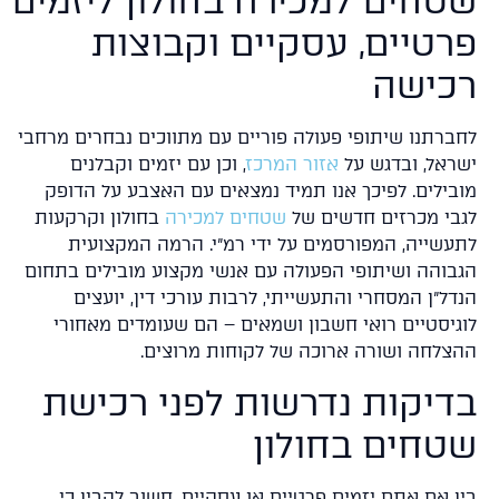
טחים למכירה בחולון ליזמים
רטיים, עסקיים וקבוצות
כישה
ברתנו שיתופי פעולה פוריים עם מתווכים נבחרים מרחבי
ראל, ובדגש על
אזור המרכז
, וכן עם יזמים וקבלנים
בילים. לפיכך אנו תמיד נמצאים עם האצבע על הדופק
בי מכרזים חדשים של
שטחים למכירה
בחולון וקרקעות
עשייה, המפורסמים על ידי רמ"י. הרמה המקצועית
בוהה ושיתופי הפעולה עם אנשי מקצוע מובילים בתחום
דל"ן המסחרי והתעשייתי, לרבות עורכי דין, יועצים
גיסטיים רואי חשבון ושמאים – הם שעומדים מאחורי
צלחה ושורה ארוכה של לקוחות מרוצים.
דיקות נדרשות לפני רכישת
טחים בחולון
ן אם אתם יזמים פרטיים או עסקיים, חשוב להבין כי