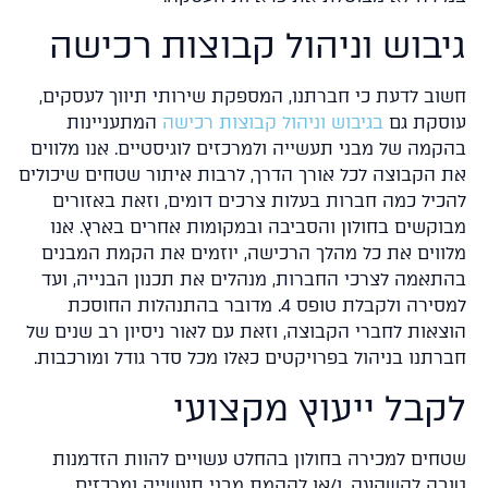
יבוש וניהול קבוצות רכישה
וב לדעת כי חברתנו, המספקת שירותי תיווך לעסקים,
סקת גם
בגיבוש וניהול קבוצות רכישה
המתעניינות
קמה של מבני תעשייה ולמרכזים לוגיסטיים. אנו מלווים
 הקבוצה לכל אורך הדרך, לרבות איתור שטחים שיכולים
כיל כמה חברות בעלות צרכים דומים, וזאת באזורים
וקשים בחולון והסביבה ובמקומות אחרים בארץ. אנו
ווים את כל מהלך הרכישה, יוזמים את הקמת המבנים
תאמה לצרכי החברות, מנהלים את תכנון הבנייה, ועד
למסירה ולקבלת טופס 4. מדובר בהתנהלות החוסכת
צאות לחברי הקבוצה, וזאת עם לאור ניסיון רב שנים של
רתנו בניהול בפרויקטים כאלו מכל סדר גודל ומורכבות.
קבל ייעוץ מקצועי
חים למכירה בחולון בהחלט עשויים להוות הזדמנות
בה להשקעה, ו/או להקמת מבני תעשייה ומרכזים