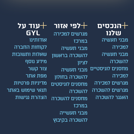
הנכסים
לפי אזור
עוד על
שלנו
GYL
מגרשים למכירה
ני תעשיה
אודותינו
במרכז
כירה
לקוחות החברה
מבני תעשיה
ני תעשיה
שאלות ותשובות
להשכרה בראשון
שכרה
מידע נוסף
לציון
סנים לוגיסטיים
צור קשר
מבני תעשיה
כירה
מפת אתר
להשכרה בחולון
רשים למכירה
מדיניות פרטיות
מחסנים לוגיסטים
רשים להשכרה
תנאי שימוש באתר
להשכרה
נגר להשכרה
הצהרת נגישות
מחסנים להשכרה
במרכז
מבני תעשייה
להשכרה בקיבוץ