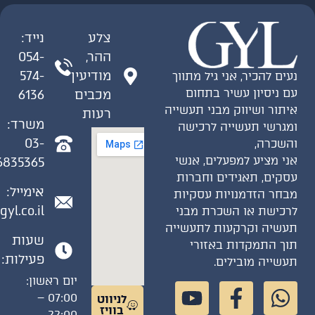
צלע
נייד:
ההר,
054-
מודיעין
574-
ים להכיר, אני גיל מתווך
 ניסיון עשיר בתחום
מכבים
6136
תור ושיווק מבני תעשייה
רעות
משרד:
גרשי תעשייה לרכישה
03-
שכרה,
י מציע למפעלים, אנשי
6835365
קים, תאגידים וחברות
אימייל:
חר הזדמנויות עסקיות
gil@gyl.co.il
כישת או השכרת מבני
שיה וקרקעות לתעשייה
שעות
ך התמקדות באזורי
פעילות:
שייה מובילים.
יום ראשון:
07:00 –
לניווט
בוויז
22:00