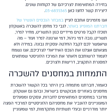
ירה המתאימות לצרכיהם של לקוחות שונים.
צירת קשר לחצו כאן
03-6835365
.
ו מזמינים אתכם לעיין
במבחר הנכסים העשיר של
רתנו המופיע באתר
. לגבי כל מחסן להשכרה באשקלון
כלו לקבל פרטים מיידיים כגון התשריט, מחיר למ"ר,
יט, גובה דמי ניהול, דמי ארנונה למ"ר ועוד – מה
אפשר לכם לקבל החלטה עסקית נבונה. במידה ולא
אתם אצלנו את הנכס האידיאלי לצרכיכם, אנו נשמח
מוד לרשותכם ולאתר את המרכז הלוגיסטי שמתאים
סגרת התקציב, דרישות ולצרכים.
תמחות במחסנים להשכרה
מור, חברתנו מתמחה בין היתר בכל הקשור להשכרת
סנים באזורים מבוקשים בישראל, ובהם גם אשקלון.
ובר במחסנים המתאימים לחברות, עסקים ומפעלים
עוניינים להעביר את מחסניהם הלוגיסטיים למרכזי הפצה
תר מודרניים ובעלי תשתיות מתקדמות, למי שמעוניין