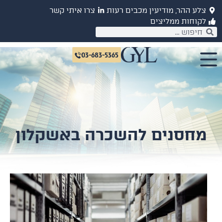
לע ההר, מודיעין מכבים רעות
צרו איתי קשר
קוחות ממליצים
03-683-5365
חסנים להשכרה באשקלון