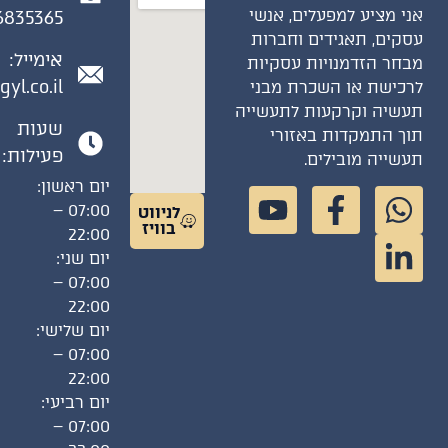
י מציע למפעלים, אנשי
6835365
קים, תאגידים וחברות
אימייל:
חר הזדמנויות עסקיות
gil@gyl.co.il
כישת או השכרת מבני
שיה וקרקעות לתעשייה
שעות
ך התמקדות באזורי
פעילות:
שייה מובילים.
יום ראשון:
07:00 –
לניווט
בוויז
22:00
יום שני:
07:00 –
22:00
יום שלישי:
07:00 –
22:00
יום רביעי:
07:00 –