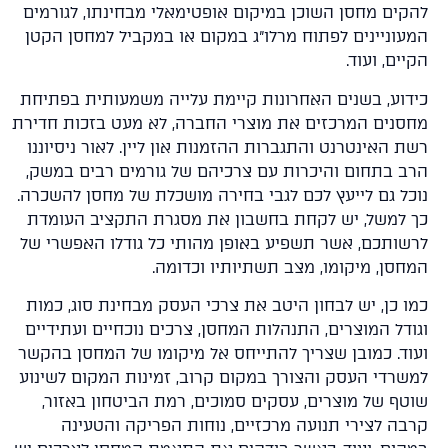
קים מחסן השוכן במיקום אופטימאלי מבחינתו, לגורמים
עוניינים לפתוח מרלו"ג במקום או במקביל למחסן הקטן
ים, ועוד.
דוע, בשנים האחרונות קיימת עלייה משמעותית בפתיחת
סנים המרכזים את מוצרי החברה, לא מעט בזכות חדירת
ת האינטרנט והתגברות ההזמנות און ליין. לאור ניסיוננו
ב בתחום והיכרות עם צרכיהם של גורמים רבים במשק,
כל גם לייעץ לכם לגבי בחירה מושכלת של מחסן להשכרה.
 למשל, יש לקחת בחשבון את מסגרת התקציב העומדת
שותכם, אשר תשפיע באופן מהותי כל גודלו האפשרי של
חסן, מיקומו, מצב תשתיותיו וכדומה.
ו כן, יש לבחון היטב את צרכי העסק מבחינת סוג, כמות
ודל המוצרים, התנהלות המחסן, צרכים נוכחיים ועתידיים
וד. כמובן שצריך להתייחס אל מיקומו של המחסן בהקשר
שרדי העסק והצורך במקום קרוב, זמינות המקום לשינוע
טף של מוצרים, עסקים סמוכים, רמת הביטחון באזור,
בה לצירי תנועה מרכזיים, נוחות הפריקה והטעינה