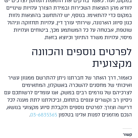
קום, ועוד. כאשר בודקים את התאמת המחסן לצרכים יש
ודא מהן הוצאות השכירות ובמידת הצורך עלויות שינויים
קום כדי להתאימו. בנוסף, יש להתחשב בהוצאות נלוות
ן סיווג הארנונה, שירותי עורך דין, עלויות תחזוקה וניהול
טפת, אבטחה על כל המשתמע מכך, ביטוחים ועלויות
סוי, עלויות משרד התיווך וכיוצא בזאת.
פרטים נוספים והכוונה
קצועית
מור, דרך האתר של חברתנו ניתן להתרשם ממגוון עשיר
יכותי של מחסנים להשכרה באשקלון, המתאימים
רכיהם של גורמים רבים במשק. אנו עומדים לרשותכם עם
סיון רב וקשרים ענפים בתחום, וביכולתנו לתת מענה לכל
ישה וצורך. לפרטים נוספים ולקבלת סיוע מקצועי בנושא,
כם מוזמנים לפנות אלינו בטלפון
03-6835365
.
ר