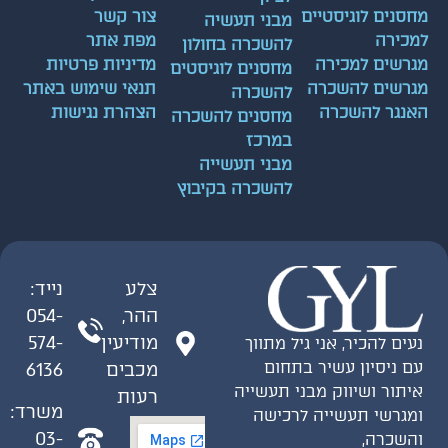
סנים לוגיסטיים
צור קשר
מבני תעשיה
כירה
מפת אתר
להשכרה בחולון
רשים למכירה
מדיניות פרטיות
מחסנים לוגיסטים
רשים להשכרה
תנאי שימוש באתר
להשכרה
נגר להשכרה
הצהרת נגישות
מחסנים להשכרה
במרכז
מבני תעשייה
להשכרה בקיבוץ
צלע
נייד:
ההר,
054-
מודיעין
574-
ים להכיר, אני גיל מתווך
 ניסיון עשיר בתחום
מכבים
6136
תור ושיווק מבני תעשייה
רעות
משרד:
גרשי תעשייה לרכישה
03-
שכרה,