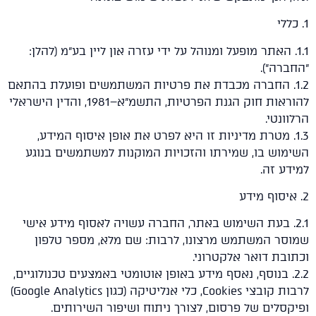
1. האתר מופעל ומנוהל על ידי עזרה און ליין בע״מ (להלן:
רה").
1.. החברה מכבדת את פרטיות המשתמשים ופועלת בהתאם
להוראות חוק הגנת הפרטיות, התשמ"א–1981, והדין הישראלי
ונטי.
1.. מטרת מדיניות זו היא לפרט את אופן איסוף המידע,
וש בו, שמירתו והזכויות המוקנות למשתמשים בנוגע
ע זה.
2.. בעת השימוש באתר, החברה עשויה לאסוף מידע אישי
סר המשתמש מרצונו, לרבות: שם מלא, מספר טלפון
בת דואר אלקטרוני.
2.. בנוסף, נאסף מידע באופן אוטומטי באמצעים טכנולוגיים,
לרבות קובצי Cookies, כלי אנליטיקה (כגון Google Analytics)
סלים של פרסום, לצורך ניתוח ושיפור השירותים.