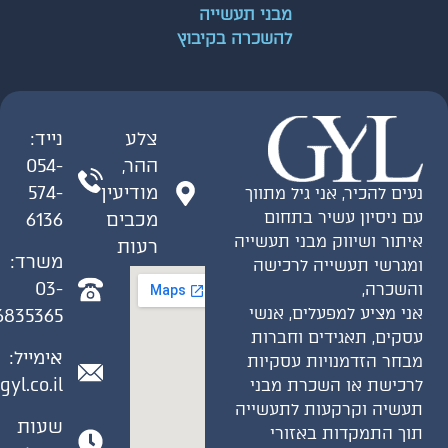
מבני תעשייה
להשכרה בקיבוץ
צלע
נייד:
ההר,
054-
מודיעין
574-
ים להכיר, אני גיל מתווך
 ניסיון עשיר בתחום
מכבים
6136
תור ושיווק מבני תעשייה
רעות
משרד:
גרשי תעשייה לרכישה
03-
שכרה,
י מציע למפעלים, אנשי
6835365
קים, תאגידים וחברות
אימייל:
חר הזדמנויות עסקיות
gil@gyl.co.il
כישת או השכרת מבני
שיה וקרקעות לתעשייה
שעות
ך התמקדות באזורי