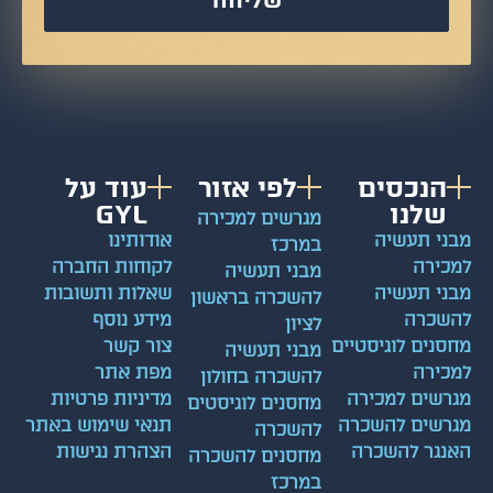
הנכסים
לפי אזור
עוד על
שלנו
GYL
מגרשים למכירה
ני תעשיה
אודותינו
במרכז
כירה
לקוחות החברה
מבני תעשיה
ני תעשיה
שאלות ותשובות
להשכרה בראשון
שכרה
מידע נוסף
לציון
סנים לוגיסטיים
צור קשר
מבני תעשיה
כירה
מפת אתר
להשכרה בחולון
רשים למכירה
מדיניות פרטיות
מחסנים לוגיסטים
רשים להשכרה
תנאי שימוש באתר
להשכרה
נגר להשכרה
הצהרת נגישות
מחסנים להשכרה
במרכז