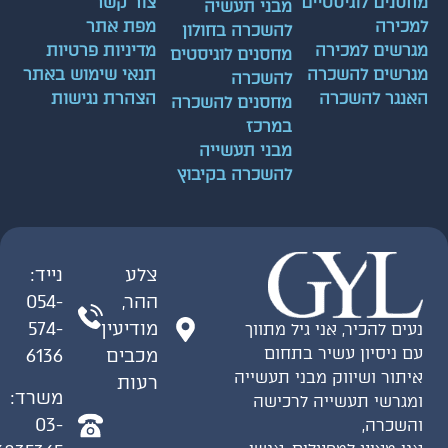
סנים לוגיסטיים
צור קשר
מבני תעשיה
כירה
מפת אתר
להשכרה בחולון
רשים למכירה
מדיניות פרטיות
מחסנים לוגיסטים
רשים להשכרה
תנאי שימוש באתר
להשכרה
נגר להשכרה
הצהרת נגישות
מחסנים להשכרה
במרכז
מבני תעשייה
להשכרה בקיבוץ
צלע
נייד:
ההר,
054-
מודיעין
574-
ים להכיר, אני גיל מתווך
 ניסיון עשיר בתחום
מכבים
6136
תור ושיווק מבני תעשייה
רעות
משרד:
גרשי תעשייה לרכישה
03-
שכרה,