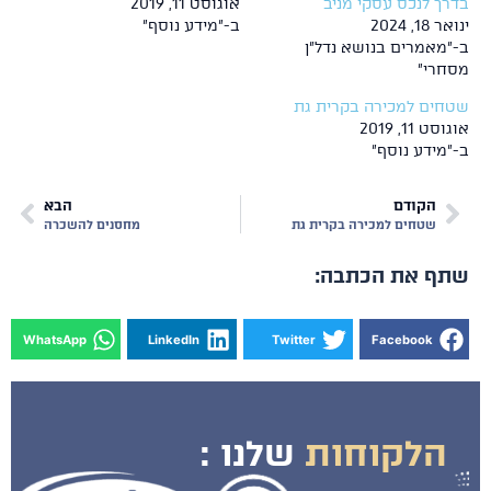
ך לנכס עסקי מניב
אוגוסט 11, 2019
18, 2024
ב-"מידע נוסף"
מאמרים בנושא נדל"ן
חרי"
חים למכירה בקרית גת
ט 11, 2019
מידע נוסף"
הקודם
הבא
שטחים למכירה בקרית גת
מחסנים להשכרה
ף את הכתבה:
WhatsApp
LinkedIn
Twitter
Facebook
הלקוחות
שלנו :