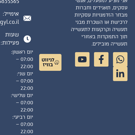
י מציע למפעלים, אנשי
6835365
קים, תאגידים וחברות
אימייל:
חר הזדמנויות עסקיות
gil@gyl.co.il
כישת או השכרת מבני
שיה וקרקעות לתעשייה
שעות
ך התמקדות באזורי
פעילות:
שייה מובילים.
יום ראשון:
07:00 –
לניווט
בוויז
22:00
יום שני:
07:00 –
22:00
יום שלישי:
07:00 –
22:00
יום רביעי:
07:00 –
22:00