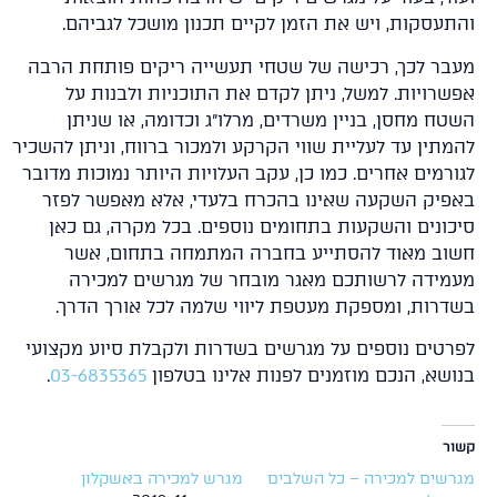
תעסקות, ויש את הזמן לקיים תכנון מושכל לגביהם.
בר לכך, רכישה של שטחי תעשייה ריקים פותחת הרבה
שרויות. למשל, ניתן לקדם את התוכניות ולבנות על
טח מחסן, בניין משרדים, מרלו"ג וכדומה, או שניתן
מתין עד לעליית שווי הקרקע ולמכור ברווח, וניתן להשכיר
ורמים אחרים. כמו כן, עקב העלויות היותר נמוכות מדובר
פיק השקעה שאינו בהכרח בלעדי, אלא מאפשר לפזר
כונים והשקעות בתחומים נוספים. בכל מקרה, גם כאן
וב מאוד להסתייע בחברה המתמחה בתחום, אשר
מידה לרשותכם מאגר מובחר של מגרשים למכירה
דרות, ומספקת מעטפת ליווי שלמה לכל אורך הדרך.
רטים נוספים על מגרשים בשדרות ולקבלת סיוע מקצועי
ושא, הנכם מוזמנים לפנות אלינו בטלפון
03-6835365
.
ר
שים למכירה – כל השלבים
מגרש למכירה באשקלון