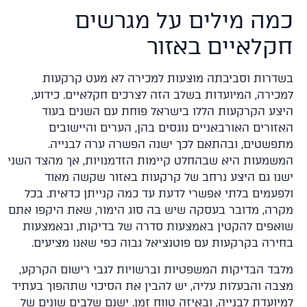
מה מילים על מגרשים
קלאיים באזור
דרות וסביבתה מוצעות למכירה לא מעט קרקעות
כירה, המיועדות בשלב הזה לצרכים חקלאיים. כידוע,
צע הקרקעות הללו בישראל פוחת עם השנים בעוד
זורים האורבאניים נוגסים בהן, הערים והיישובים
פשטים, ובהתאם לכך ישנה הפשרה ערה לבנייה.
שמעות היא שבהחלט קיימות הזדמנויות, אך מהצד השני
נו גם היצע נרחב של קרקעות באזור שקשה מאוד
פעמים בלתי אפשרי לדעת עד כמה קנייתן כדאית. בכל
רה, מדובר בעסקה שיש בה סוג הימור, שאת היקפו אתם
אפים להקטין באמצעות סדרה של בדיקות, ובאמצעות
ירה בקרקעות עם פוטנציאל גבוה כפי שאנו מציעים.
בד הבדיקות המשפטיות וברשויות לגבי רישום הקרקע,
בה והבעלות עליה, יש להבין את הסיכוי שתהפוך בעתיד
יועדת לבנייה, ובאיזה טווח זמן. ישנם שלבים שונים של